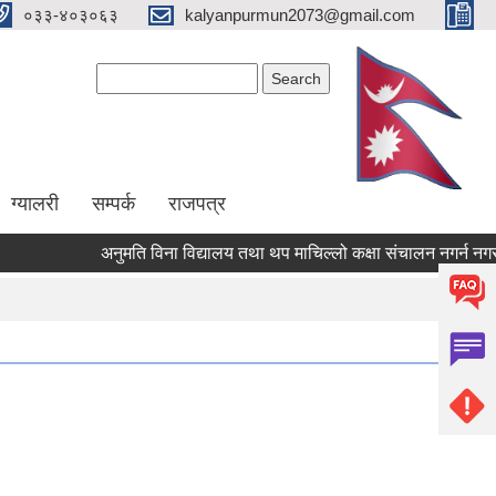
०३३-४०३०६३
kalyanpurmun2073@gmail.com
Search form
Search
ग्यालरी
सम्पर्क
राजपत्र
अनुमति विना विद्यालय तथा थप माचिल्लो कक्षा संचालन नगर्न नगराउन ह