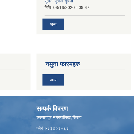
सूचना सूचना सूचना
मिति:
08/16/2020 - 09:47
अन्य
नमुना फारमहरु
अन्य
सम्पर्क विवरण
कल्याणपुर नगरपालिका,सिरहा
फोनं.०३३४०३०६३