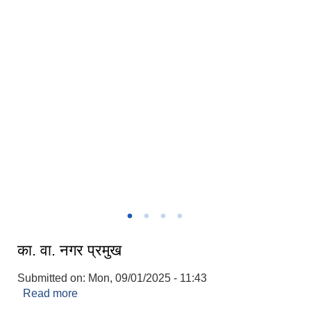
इकाला प्रहरी कार्यालय कल्याणपुर,सिरहा
कल्याणपुर नगरपालिका वडा नं.०६ मा रहेको शिव मन्दिर
का. वा. नगर प्रमुख
Submitted on:
Mon, 09/01/2025 - 11:43
Read more
about का. वा. नगर प्रमुख