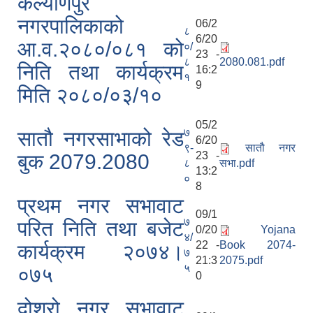
कल्याणपुर
नगरपालिकाको
06/2
८
6/20
आ.व.२०८०/०८१ को
०/
23 -
८
2080.081.pdf
निति तथा कार्यक्रम
16:2
१
9
मिति २०८०/०३/१०
05/2
७
सातौ नगरसाभाको रेड
6/20
९-
सातौ नगर
23 -
बुक 2079.2080
८
सभा.pdf
13:2
०
8
प्रथम नगर सभावाट
09/1
७
परित निति तथा बजेट
0/20
Yojana
४/
22 -
Book 2074-
कार्यक्रम २०७४।
७
21:3
2075.pdf
५
०७५
0
दोश्रो नगर सभावाट