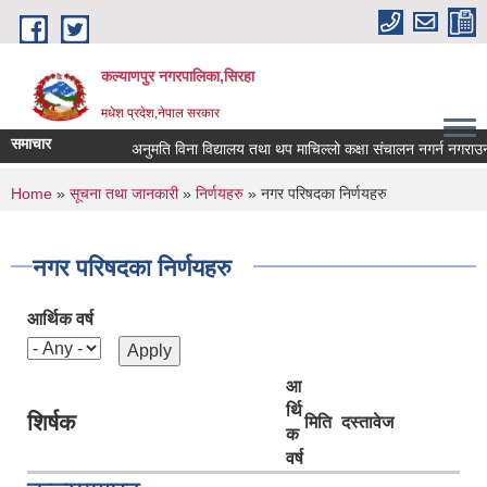
Skip to main content
कल्याणपुर नगरपालिका,सिरहा
मधेश प्रदेश,नेपाल सरकार
समाचार
अनुमति विना विद्यालय तथा थप माचिल्लो कक्षा संचालन नगर्न नगराउन हुन 
You are here
Home
»
सूचना तथा जानकारी
»
निर्णयहरु
» नगर परिषदका निर्णयहरु
नगर परिषदका निर्णयहरु
आर्थिक वर्ष
आ
र्थि
शिर्षक
मिति
दस्तावेज
क
वर्ष