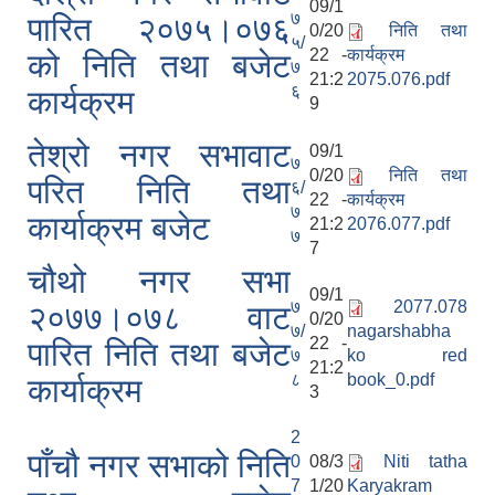
09/1
७
पारित २०७५।०७६
0/20
निति तथा
५/
22 -
कार्यक्रम
को निति तथा बजेट
७
21:2
2075.076.pdf
६
कार्यक्रम
9
तेश्रो नगर सभावाट
09/1
७
0/20
निति तथा
परित निति तथा
६/
22 -
कार्यक्रम
७
कार्याक्रम बजेट
21:2
2076.077.pdf
७
7
चौथो नगर सभा
09/1
७
2077.078
२०७७।०७८ वाट
0/20
७/
nagarshabha
22 -
पारित निति तथा बजेट
७
ko red
21:2
८
book_0.pdf
कार्याक्रम
3
2
पाँचौ नगर सभाको निति
0
08/3
Niti tatha
7
1/20
Karyakram