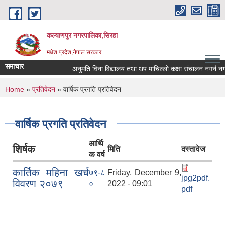
Skip to main content
कल्याणपुर नगरपालिका,सिरहा
मधेश प्रदेश,नेपाल सरकार
समाचार
अनुमति विना विद्यालय तथा थप माचिल्लो कक्षा संचालन नगर्न नगराउन
You are here
Home
»
प्रतिवेदन
» वार्षिक प्रगति प्रतिवेदन
वार्षिक प्रगति प्रतिवेदन
आर्थि
शिर्षक
मिति
दस्तावेज
क वर्ष
कार्तिक महिना खर्च
७९-८
Friday, December 9,
jpg2pdf.
विवरण २०७९
०
2022 - 09:01
pdf