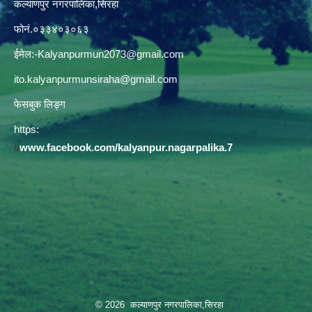
कल्याणपुर नगरपालिका,सिरहा
फोनं.०३३४०३०६३
ईमेल:
-Kalyanpurmun2073@gmail.com
ito.kalyanpurmunsiraha@gmail.com
फेसबुक लिङ्ग
https:
//
www.facebook.com/kalyanpur.nagarpalika.7
© 2026 कल्याणपुर नगरपालिका,सिरहा