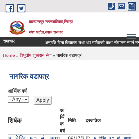
Skip to main content
कल्याणपुर नगरपालिका,सिरहा
मधेश प्रदेश,नेपाल सरकार
समाचार
अनुमति विना विद्यालय तथा थप माचिल्लो कक्षा संचालन नगर्न नगराउन
You are here
Home
»
विधुतीय शुसासन सेवा
» नागरिक वडापत्र
नागरिक वडापत्र
आर्थिक वर्ष
आ
र्थि
शिर्षक
मिति
दस्तावेज
क
वर्ष
१ देखि १२ नं. सम्म
09/17/2
१ देखि १२ नं. सम्म