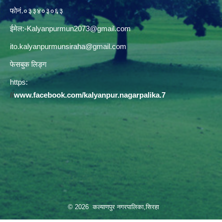
फोनं.०३३४०३०६३
ईमेल:
-Kalyanpurmun2073@gmail.com
ito.kalyanpurmunsiraha@gmail.com
फेसबुक लिङ्ग
https:
//
www.facebook.com/kalyanpur.nagarpalika.7
© 2026 कल्याणपुर नगरपालिका,सिरहा