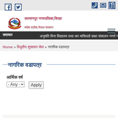
Skip to main content
कल्याणपुर नगरपालिका,सिरहा
मधेश प्रदेश,नेपाल सरकार
समाचार
अनुमति विना विद्यालय तथा थप माचिल्लो कक्षा संचालन नगर्न नगराउ
You are here
Home
»
विधुतीय शुसासन सेवा
» नागरिक वडापत्र
नागरिक वडापत्र
आर्थिक वर्ष