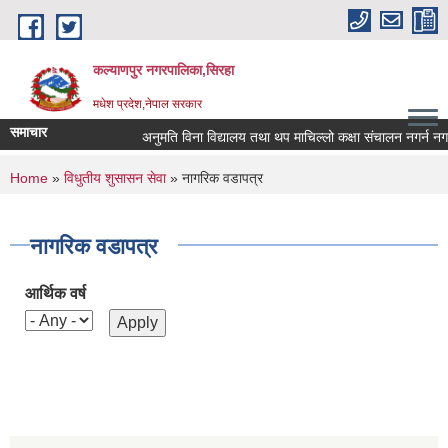
Skip to main content
कल्याणपुर नगरपालिका,सिरहा
मधेश प्रदेश,नेपाल सरकार
समाचार
अनुमति विना विद्यालय तथा थप माचिल्लो कक्षा संचालन नगर्न नगराउन
You are here
Home
»
विधुतीय शुसासन सेवा
» नागरिक वडापत्र
नागरिक वडापत्र
आर्थिक वर्ष