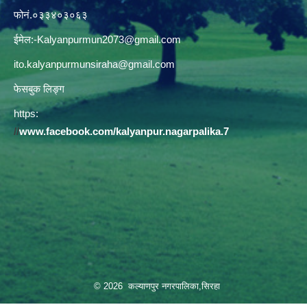
फोनं.०३३४०३०६३
ईमेल:
-Kalyanpurmun2073@gmail.com
ito.kalyanpurmunsiraha@gmail.com
फेसबुक लिङ्ग
https:
//
www.facebook.com/kalyanpur.nagarpalika.7
© 2026 कल्याणपुर नगरपालिका,सिरहा