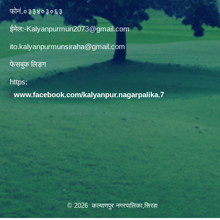
फोनं.०३३४०३०६३
ईमेल:
-Kalyanpurmun2073@gmail.com
ito.kalyanpurmunsiraha@gmail.com
फेसबुक लिङ्ग
https:
//
www.facebook.com/kalyanpur.nagarpalika.7
© 2026 कल्याणपुर नगरपालिका,सिरहा