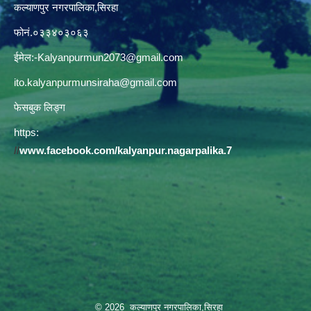
कल्याणपुर नगरपालिका,सिरहा
फोनं.०३३४०३०६३
ईमेल:
-Kalyanpurmun2073@gmail.com
ito.kalyanpurmunsiraha@gmail.com
फेसबुक लिङ्ग
https:
//
www.facebook.com/kalyanpur.nagarpalika.7
© 2026 कल्याणपुर नगरपालिका,सिरहा