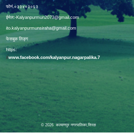
फोनं.०३३४०३०६३
ईमेल:
-Kalyanpurmun2073@gmail.com
ito.kalyanpurmunsiraha@gmail.com
फेसबुक लिङ्ग
https:
//
www.facebook.com/kalyanpur.nagarpalika.7
© 2026 कल्याणपुर नगरपालिका,सिरहा