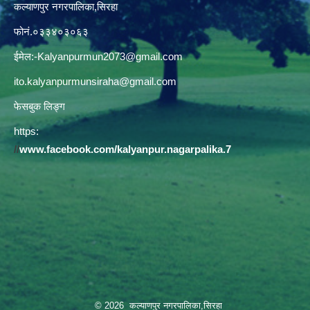
कल्याणपुर नगरपालिका,सिरहा
फोनं.०३३४०३०६३
ईमेल:
-Kalyanpurmun2073@gmail.com
ito.kalyanpurmunsiraha@gmail.com
फेसबुक लिङ्ग
https:
//
www.facebook.com/kalyanpur.nagarpalika.7
© 2026 कल्याणपुर नगरपालिका,सिरहा