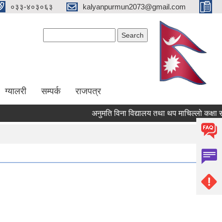
०३३-४०३०६३
kalyanpurmun2073@gmail.com
Search form
Search
ग्यालरी
सम्पर्क
राजपत्र
अनुमति विना विद्यालय तथा थप माचिल्लो कक्षा संचाल