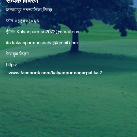
सम्पर्क विवरण
कल्याणपुर नगरपालिका,सिरहा
फोनं.०३३४०३०६३
ईमेल:
-Kalyanpurmun2073@gmail.com
ito.kalyanpurmunsiraha@gmail.com
फेसबुक लिङ्ग
https:
//
www.facebook.com/kalyanpur.nagarpalika.7