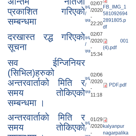
अन्तिम नतिजा
02/07
७६
FB_IMG_1
प्रकाशित गरिएको
/2020
/
581092694
-
सम्बन्धमा
७७
2891805.p
22:20
df
02/07
दरखास्त रद्ध गरिएकाे
७६
/2020
001
/
सूचना
-
(4).pdf
७७
15:34
सव ईन्जिनियर
(सिभिल)हरुको
02/06
७६
अन्तरवार्ताको मिति र
/2020
/
PDF.pdf
-
समय तोकिएको
७७
11:18
सम्बन्धमा ।
अन्तरवार्ताकाे मिति र
01/29
७६
समय ताेकिएकाे
/2020
kalyanpur
/
-
nagarpalika