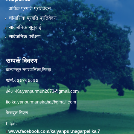
वार्षिक प्रगति प्रतिवेदन
चौमासिक प्रगति प्रतिवेदन
सार्वजनिक सुनुवाई
सार्वजनिक परीक्षण
सम्पर्क विवरण
कल्याणपुर नगरपालिका,सिरहा
फोनं.०३३४०३०६३
ईमेल:
-Kalyanpurmun2073@gmail.com
ito.kalyanpurmunsiraha@gmail.com
फेसबुक लिङ्ग
https:
//
www.facebook.com/kalyanpur.nagarpalika.7