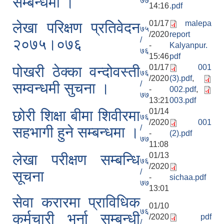
सम्बन्धमा ।
७७
14:16
.pdf
01/17
malepa
लेखा परिक्षण प्रतिवेदन
७५
/2020
report
/
२०७५।०७६
-
Kalyanpur.
७६
15:46
pdf
01/17
001
पोखरी ठेक्का वन्दोवस्ती
७६
/2020
(3).pdf
,
/
सम्वन्धमी सुचना ।
-
002.pdf
,
७७
13:21
003.pdf
01/14
छोरी शिक्षा बीमा शिवीरमा
७६
/2020
001
/
सहभागी हुने सम्बन्धमा ।
-
(2).pdf
७७
11:08
01/13
लेखा परीक्षण सम्बन्धि
७६
/2020
/
सूचना
-
sichaa.pdf
७७
13:01
सेवा करारमा प्राविधिक
01/10
७६
कर्मचारी भर्ना सम्बन्धी
/2020
pdf
/