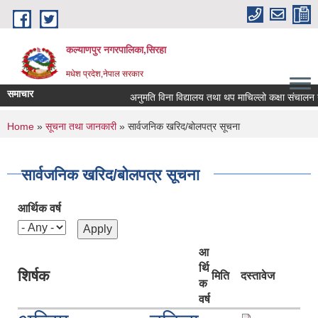
Skip to main content
कल्याणपुर नगरपालिका,सिरहा
मधेश प्रदेश,नेपाल सरकार
समाचार
अनुमति विना विद्यालय तथा थप माचिल्लो कक्षा संचालन नगर्न
You are here
Home
»
सूचना तथा जानकारी
» सार्वजनिक खरिद/बोलपत्र सूचना
सार्वजनिक खरिद/बोलपत्र सूचना
आर्थिक वर्ष
आ
र्थि
शिर्षक
मिति
दस्तावेज
क
वर्ष