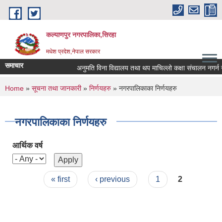
Skip to main content
कल्याणपुर नगरपालिका,सिरहा
मधेश प्रदेश,नेपाल सरकार
समाचार
अनुमति विना विद्यालय तथा थप माचिल्लो कक्षा संचालन नगर्न नगरा
You are here
Home
»
सूचना तथा जानकारी
»
निर्णयहरु
» नगरपालिकाका निर्णयहरु
नगरपालिकाका निर्णयहरु
आर्थिक वर्ष
Pages
« first
‹ previous
1
2