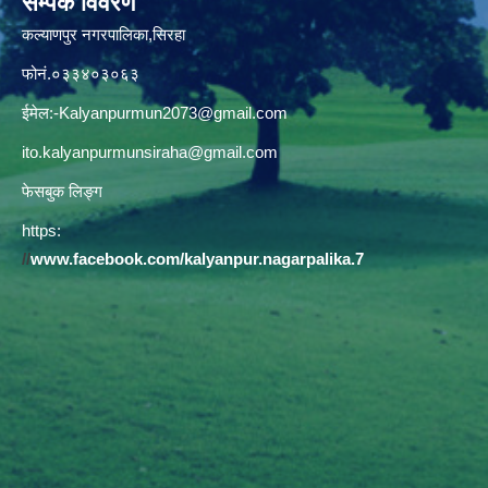
सम्पर्क विवरण
कल्याणपुर नगरपालिका,सिरहा
फोनं.०३३४०३०६३
ईमेल:
-Kalyanpurmun2073@gmail.com
ito.kalyanpurmunsiraha@gmail.com
फेसबुक लिङ्ग
https:
//
www.facebook.com/kalyanpur.nagarpalika.7