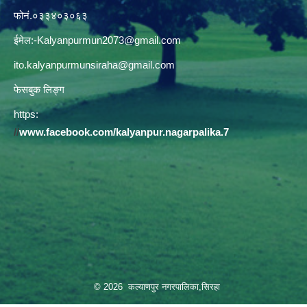
फोनं.०३३४०३०६३
ईमेल:
-Kalyanpurmun2073@gmail.com
ito.kalyanpurmunsiraha@gmail.com
फेसबुक लिङ्ग
https:
//
www.facebook.com/kalyanpur.nagarpalika.7
© 2026 कल्याणपुर नगरपालिका,सिरहा