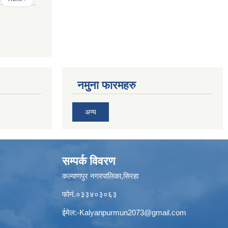
नमुना फारमहरु
अन्य
सम्पर्क विवरण
कल्याणपुर नगरपालिका,सिरहा
फोनं.०३३४०३०६३
ईमेल:
-Kalyanpurmun2073@gmail.com