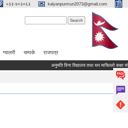
०३३-४०३०६३
kalyanpurmun2073@gmail.com
Search form
Search
ग्यालरी
सम्पर्क
राजपत्र
अनुमति विना विद्यालय तथा थप माचिल्लो कक्षा संचालन