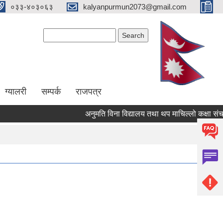
०३३-४०३०६३
kalyanpurmun2073@gmail.com
Search form
Search
ग्यालरी
सम्पर्क
राजपत्र
अनुमति विना विद्यालय तथा थप माचिल्लो कक्षा संचालन न