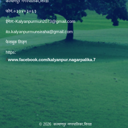
कल्याणपुर नगरपालिका,सिरहा
फोनं.०३३४०३०६३
ईमेल:
-Kalyanpurmun2073@gmail.com
ito.kalyanpurmunsiraha@gmail.com
फेसबुक लिङ्ग
https:
//
www.facebook.com/kalyanpur.nagarpalika.7
© 2026 कल्याणपुर नगरपालिका,सिरहा