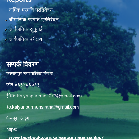
वार्षिक प्रगति प्रतिवेदन
चौमासिक प्रगति प्रतिवेदन
सार्वजनिक सुनुवाई
सार्वजनिक परीक्षण
सम्पर्क विवरण
कल्याणपुर नगरपालिका,सिरहा
फोनं.०३३४०३०६३
ईमेल:
-Kalyanpurmun2073@gmail.com
ito.kalyanpurmunsiraha@gmail.com
फेसबुक लिङ्ग
https:
//
www.facebook.com/kalyanpur.nagarpalika.7