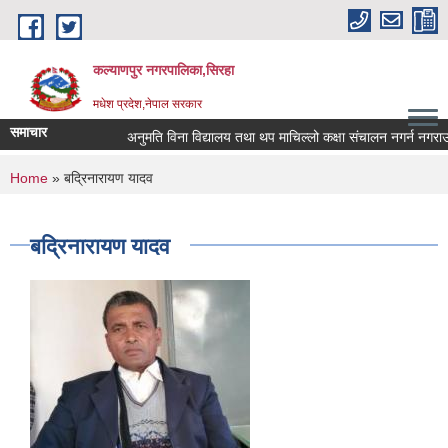
Skip to main content
कल्याणपुर नगरपालिका,सिरहा
मधेश प्रदेश,नेपाल सरकार
समाचार
अनुमति विना विद्यालय तथा थप माचिल्लो कक्षा संचालन नगर्न नगराउन हुन
You are here
Home
» बद्रिनारायण यादव
बद्रिनारायण यादव