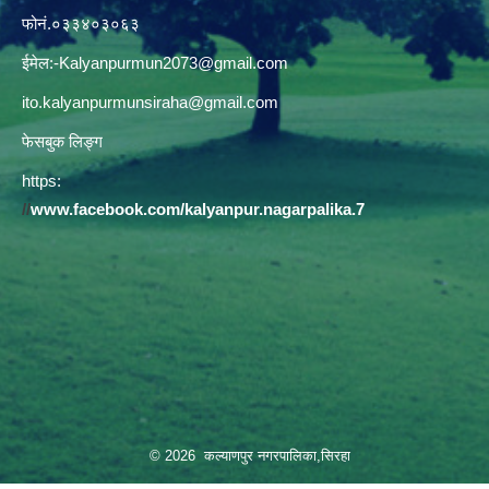
फोनं.०३३४०३०६३
ईमेल:
-Kalyanpurmun2073@gmail.com
ito.kalyanpurmunsiraha@gmail.com
फेसबुक लिङ्ग
https:
//
www.facebook.com/kalyanpur.nagarpalika.7
© 2026 कल्याणपुर नगरपालिका,सिरहा