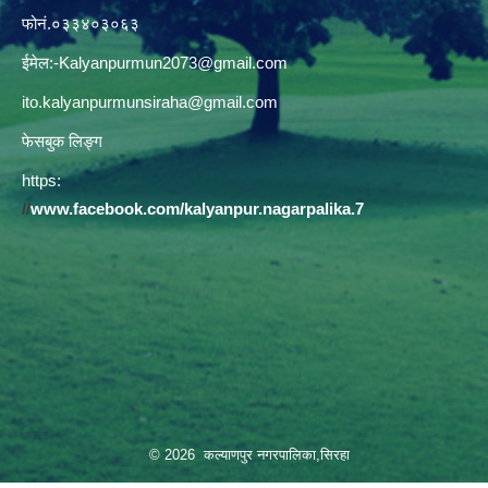
फोनं.०३३४०३०६३
ईमेल:
-Kalyanpurmun2073@gmail.com
ito.kalyanpurmunsiraha@gmail.com
फेसबुक लिङ्ग
https:
//
www.facebook.com/kalyanpur.nagarpalika.7
© 2026 कल्याणपुर नगरपालिका,सिरहा