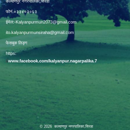
कल्याणपुर नगरपालिका,सिरहा
फोनं.०३३४०३०६३
ईमेल:
-Kalyanpurmun2073@gmail.com
ito.kalyanpurmunsiraha@gmail.com
फेसबुक लिङ्ग
https:
//
www.facebook.com/kalyanpur.nagarpalika.7
© 2026 कल्याणपुर नगरपालिका,सिरहा