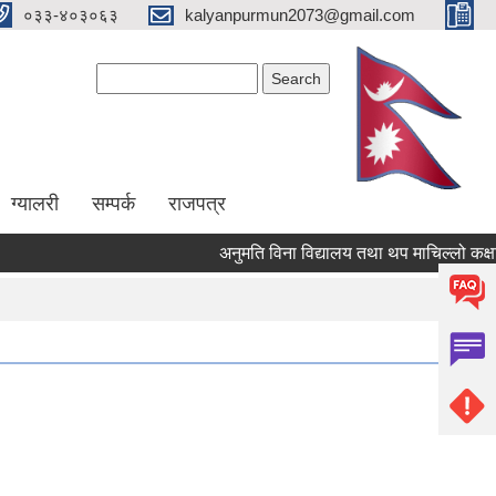
०३३-४०३०६३
kalyanpurmun2073@gmail.com
Search form
Search
ग्यालरी
सम्पर्क
राजपत्र
अनुमति विना विद्यालय तथा थप माचिल्लो कक्षा संच