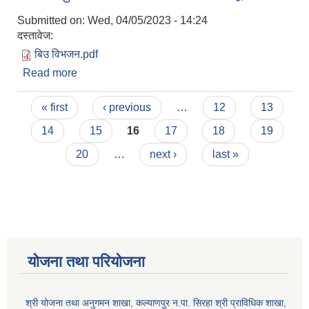
Submitted on:
Wed, 04/05/2023 - 14:24
दस्तावेज:
बिउ विभजन.pdf
Read more
about अनुदानमा धानको उन्नत बिउ वितरण कार्यक्रममा
सहभागि हुन माग विवरण पेश गर्ने सम्बन्धि सूचना
Pages
« first
‹ previous
…
12
13
14
15
16
17
18
19
20
…
next ›
last »
योजना तथा परियोजना
श्री योजना तथा अनुगमन शाखा, कल्याणपुर न.पा. सिरहा श्री प्राविधिक शाखा,