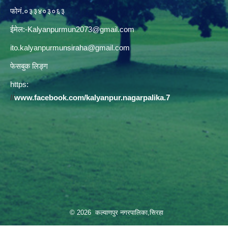
फोनं.०३३४०३०६३
ईमेल:
-Kalyanpurmun2073@gmail.com
ito.kalyanpurmunsiraha@gmail.com
फेसबुक लिङ्ग
https:
//
www.facebook.com/kalyanpur.nagarpalika.7
© 2026 कल्याणपुर नगरपालिका,सिरहा