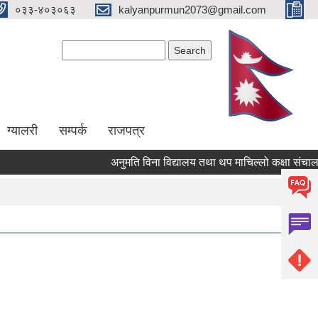
०३३-४०३०६३
kalyanpurmun2073@gmail.com
Search form
Search
ग्यालरी
सम्पर्क
राजपत्र
अनुमति विना विद्यालय तथा थप माचिल्लो कक्षा संचालन नगर