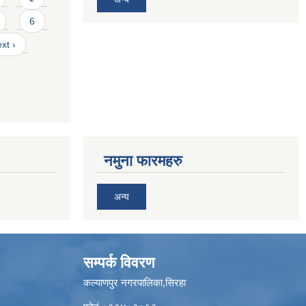
6
xt ›
नमुना फारमहरु
अन्य
सम्पर्क विवरण
कल्याणपुर नगरपालिका,सिरहा