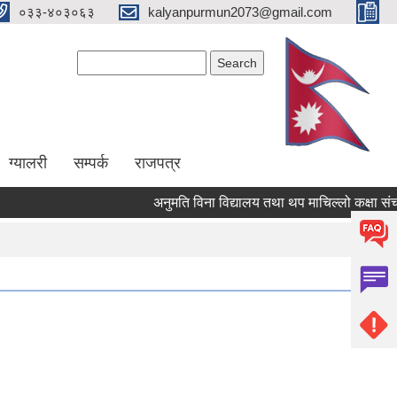
०३३-४०३०६३
kalyanpurmun2073@gmail.com
Search form
Search
ग्यालरी
सम्पर्क
राजपत्र
अनुमति विना विद्यालय तथा थप माचिल्लो कक्षा संचालन न