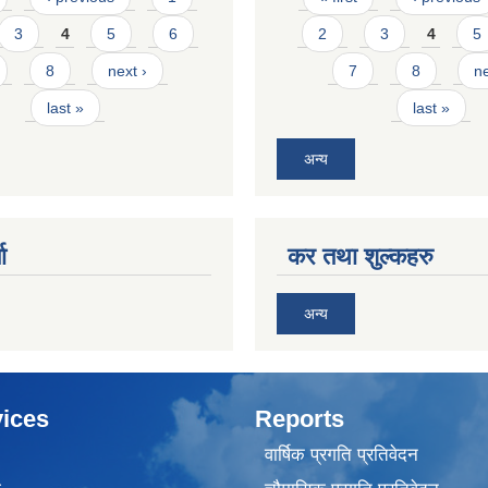
3
4
5
6
2
3
4
5
8
next ›
7
8
ne
last »
last »
अन्य
ा
कर तथा शुल्कहरु
अन्य
ices
Reports
वार्षिक प्रगति प्रतिवेदन