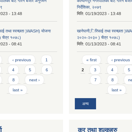
पालिका बाट गरिने बजार अनुगमन
कल्याणपुर नगरपालिका बाट गरिने बज
७९
निर्देशिका, २०७९
2023 - 13:48
मिति:
01/19/2023 - 13:48
फाई तथा स्वच्छता )WASH) योजना
खानेपानी,िरिफाई तथा स्वच्छता )W
 चैत्र १०७८)
२०२०-२०३० ) चैत्र १०७८)
2023 - 08:41
मिति:
01/13/2023 - 08:41
Pages
‹ previous
1
« first
‹ previous
4
5
6
2
3
4
5
8
next ›
7
8
ne
last »
last »
अन्य
ा
कर तथा शुल्कहरु