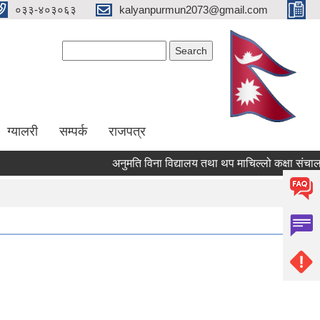
०३३-४०३०६३
kalyanpurmun2073@gmail.com
Search form
Search
ग्यालरी
सम्पर्क
राजपत्र
अनुमति विना विद्यालय तथा थप माचिल्लो कक्षा संचालन नग