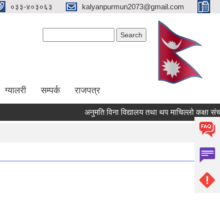
०३३-४०३०६३
kalyanpurmun2073@gmail.com
Search form
Search
ग्यालरी
सम्पर्क
राजपत्र
अनुमति विना विद्यालय तथा थप माचिल्लो कक्षा संचालन न