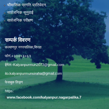
चौमासिक प्रगति प्रतिवेदन
सार्वजनिक सुनुवाई
सार्वजनिक परीक्षण
सम्पर्क विवरण
कल्याणपुर नगरपालिका,सिरहा
फोनं.०३३४०३०६३
ईमेल:
-Kalyanpurmun2073@gmail.com
ito.kalyanpurmunsiraha@gmail.com
फेसबुक लिङ्ग
https:
//
www.facebook.com/kalyanpur.nagarpalika.7