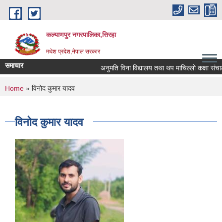
Skip to main content
कल्याणपुर नगरपालिका,सिरहा
मधेश प्रदेश,नेपाल सरकार
समाचार
अनुमति विना विद्यालय तथा थप माचिल्लो कक्षा संचालन न
You are here
Home
» विनोद कुमार यादव
विनोद कुमार यादव