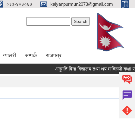
०३३-४०३०६३
kalyanpurmun2073@gmail.com
Search form
Search
ग्यालरी
सम्पर्क
राजपत्र
अनुमति विना विद्यालय तथा थप माचिल्लो कक्षा संचालन