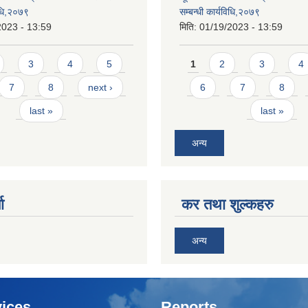
विधि,२०७९
सम्बन्धी कार्यविधि,२०७९
2023 - 13:59
मिति:
01/19/2023 - 13:59
Pages
3
4
5
1
2
3
4
7
8
next ›
6
7
8
last »
last »
अन्य
ा
कर तथा शुल्कहरु
अन्य
ices
Reports