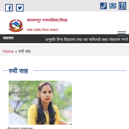
Skip to main content
कल्याणपुर नगरपालिका,सिरहा
मधेश प्रदेश,नेपाल सरकार
समाचार
अनुमति विना विद्यालय तथा थप माचिल्लो कक्षा संचालन नगर्न नगरा
You are here
Home
» रुवी साह
रुवी साह