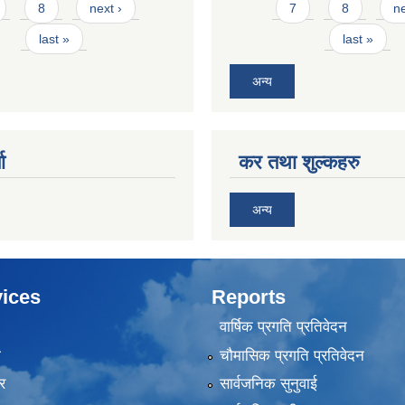
8
next ›
7
8
ne
last »
last »
अन्य
ा
कर तथा शुल्कहरु
अन्य
ices
Reports
वार्षिक प्रगति प्रतिवेदन
ा
चौमासिक प्रगति प्रतिवेदन
र
सार्वजनिक सुनुवाई