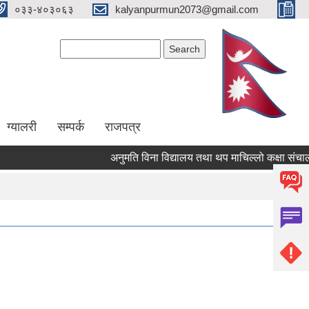
०३३-४०३०६३
kalyanpurmun2073@gmail.com
Search form
Search
ग्यालरी
सम्पर्क
राजपत्र
अनुमति विना विद्यालय तथा थप माचिल्लो कक्षा संचालन नग