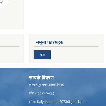
xt ›
नमुना फारमहरु
अन्य
सम्पर्क विवरण
कल्याणपुर नगरपालिका,सिरहा
फोनं.०३३४०३०६३
ईमेल:
-Kalyanpurmun2073@gmail.com