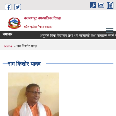
Skip to main content
कल्याणपुर नगरपालिका,सिरहा
मधेश प्रदेश,नेपाल सरकार
समाचार
अनुमति विना विद्यालय तथा थप माचिल्लो कक्षा संचालन नगर्न नगरा
You are here
Home
» राम किशोर यादव
राम किशोर यादव