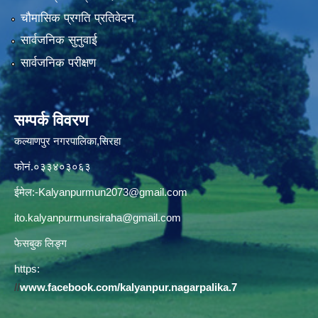
चौमासिक प्रगति प्रतिवेदन
सार्वजनिक सुनुवाई
सार्वजनिक परीक्षण
सम्पर्क विवरण
कल्याणपुर नगरपालिका,सिरहा
फोनं.०३३४०३०६३
ईमेल:
-Kalyanpurmun2073@gmail.com
ito.kalyanpurmunsiraha@gmail.com
फेसबुक लिङ्ग
https:
//
www.facebook.com/kalyanpur.nagarpalika.7