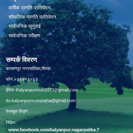
वार्षिक प्रगति प्रतिवेदन
चौमासिक प्रगति प्रतिवेदन
सार्वजनिक सुनुवाई
सार्वजनिक परीक्षण
सम्पर्क विवरण
कल्याणपुर नगरपालिका,सिरहा
फोनं.०३३४०३०६३
ईमेल:
-Kalyanpurmun2073@gmail.com
ito.kalyanpurmunsiraha@gmail.com
फेसबुक लिङ्ग
https:
//
www.facebook.com/kalyanpur.nagarpalika.7