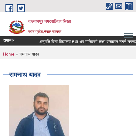
Skip to main content
कल्याणपुर नगरपालिका,सिरहा
मधेश प्रदेश,नेपाल सरकार
समाचार
अनुमति विना विद्यालय तथा थप माचिल्लो कक्षा संचालन नगर्न नगराउन हु
You are here
Home
» रामनाथ यादव
रामनाथ यादव