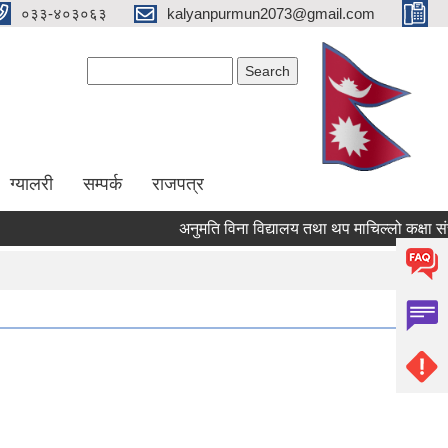
०३३-४०३०६३
kalyanpurmun2073@gmail.com
Search form
Search
ग्यालरी
सम्पर्क
राजपत्र
अनुमति विना विद्यालय तथा थप माचिल्लो कक्षा संचालन 